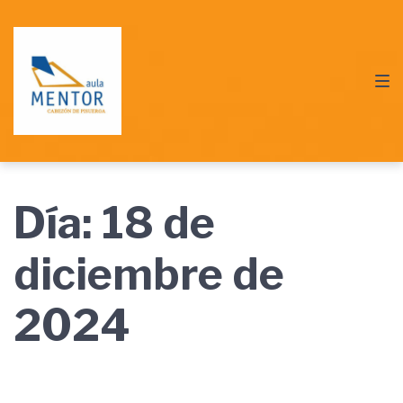
Saltar
Saltar
Saltar
a
al
al
la
contenido
pie
navegación
de
principal
página
Día:
18 de
diciembre de
2024