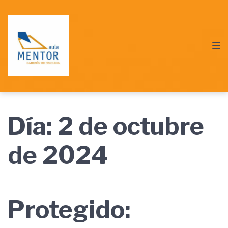
Saltar
Saltar
Saltar
a
al
al
la
contenido
pie
navegación
de
principal
página
Día:
2 de octubre
de 2024
Protegido: